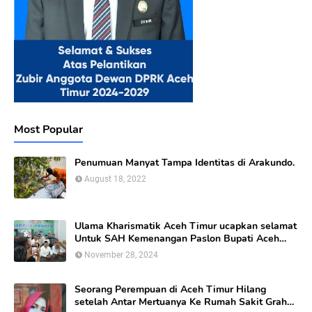
Most Popular
Penumuan Manyat Tampa Identitas di Arakundo.
August 18, 2022
Ulama Kharismatik Aceh Timur ucapkan selamat
Untuk SAH Kemenangan Paslon Bupati Aceh
Timur calon nomor Urut 01
November 28, 2024
Seorang Perempuan di Aceh Timur Hilang
setelah Antar Mertuanya Ke Rumah Sakit Graha