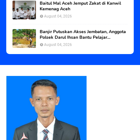
Baitul Mal Aceh Jemput Zakat di Kanwil
Kemenag Aceh
August 04, 2026
Banjir Putuskan Akses Jembatan, Anggota
Polsek Darul Ihsan Bantu Pelajar
Seberangi Sungai
August 04, 2026