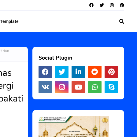
 Template
at dan
Social Plugin
has
ergi
pakati