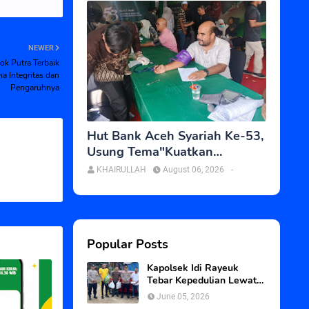
NEWER
sok Putra Terbaik
na Integritas dan
Pengaruhnya
Hut Bank Aceh Syariah Ke-53,
Usung Tema"Kuatkan
Amanah,Tumbuhkan Berkah
KHAIRULLAH
August 06, 2026
-
Popular Posts
Kapolsek Idi Rayeuk
Tebar Kepedulian Lewat
Program Jum’at Berkah
June 05, 2026