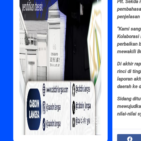
Plt. Sekda
pembahasan
penjelasan
"Kami sang
Kolaborasi
perbaikan 
mewakili Bu
Di akhir ra
rinci di ti
laporan ak
daerah ke 
Sidang ditu
mewujudkan
nilai-nilai