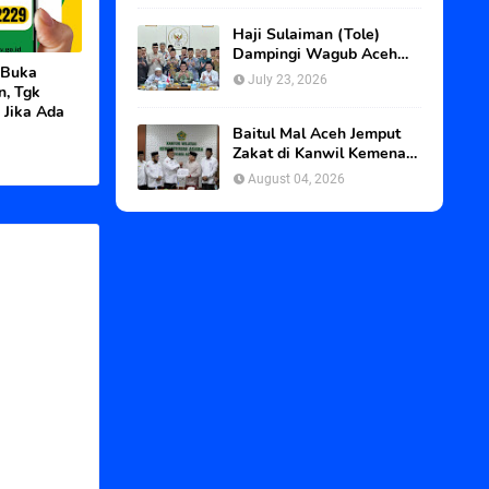
Haji Sulaiman (Tole)
Dampingi Wagub Aceh
 Buka
dan Abu Paya Pasi ke
July 23, 2026
, Tgk
BWI, Kawal Status Tanah
 Jika Ada
Wakaf Blangpadang
Baitul Mal Aceh Jemput
Zakat di Kanwil Kemenag
Aceh
August 04, 2026