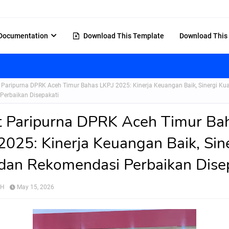
Documentation
Download This Template
Download This
 Paripurna DPRK Aceh Timur Bahas LKPJ 2025: Kinerja Keuangan Baik, Sinergi Ku
Perbaikan Disepakati
 Paripurna DPRK Aceh Timur Ba
2025: Kinerja Keuangan Baik, Sin
dan Rekomendasi Perbaikan Dise
AH
May 15, 2026