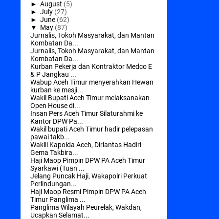
►
August
(5)
►
July
(27)
►
June
(62)
▼
May
(87)
Jurnalis, Tokoh Masyarakat, dan Mantan
Kombatan Da...
Jurnalis, Tokoh Masyarakat, dan Mantan
Kombatan Da...
Kurban Pekerja dan Kontraktor Medco E
& P Jangkau ...
Wabup Aceh Timur menyerahkan Hewan
kurban ke mesji...
Wakil Bupati Aceh Timur melaksanakan
Open House di...
Insan Pers Aceh Timur Silaturahmi ke
Kantor DPW Pa...
Wakil bupati Aceh Timur hadir pelepasan
pawai takb...
Wakili Kapolda Aceh, Dirlantas Hadiri
Gema Takbira...
Haji Maop Pimpin DPW PA Aceh Timur
Syarkawi (Tuan ...
Jelang Puncak Haji, Wakapolri Perkuat
Perlindungan...
Haji Maop Resmi Pimpin DPW PA Aceh
Timur Panglima ...
Panglima Wilayah Peurelak, Wakdan,
Ucapkan Selamat...