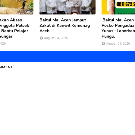
uskan Akses
Baitul Mal Aceh Jemput
.Baitul Mal Aceh
Anggota Polsek
Zakat di Kanwil Kemenag
Posko Pengaduan
 Bantu Pelajar
Aceh
Yunus : Laporkan
Sungai
Pungli.
August 04, 2026
2026
August 01, 2026
OMMENT