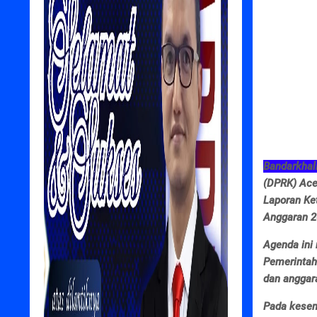
Bandarkhal
(DPRK) Ace
Laporan Ke
Anggaran 2
Agenda ini
Pemerintah
dan anggar
Pada kesem