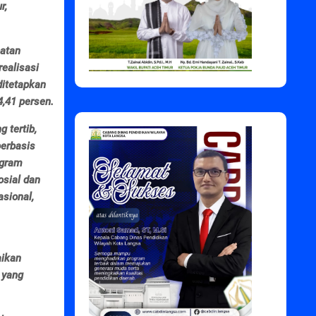
r,
atan
ealisasi
ditetapkan
4,41 persen.
 tertib,
berbasis
ogram
osial dan
asional,
aikan
 yang