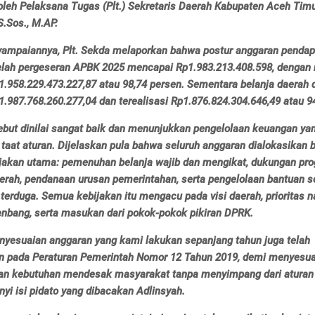
oleh Pelaksana Tugas (Plt.) Sekretaris Daerah Kabupaten Aceh Timu
S.Sos., M.AP.
ampaiannya, Plt. Sekda melaporkan bahwa postur anggaran pendap
elah pergeseran APBK 2025 mencapai Rp1.983.213.408.598, dengan r
1.958.229.473.227,87 atau 98,74 persen. Sementara belanja daerah 
.987.768.260.277,04 dan terealisasi Rp1.876.824.304.646,49 atau 9
but dinilai sangat baik dan menunjukkan pengelolaan keuangan yang
n taat aturan. Dijelaskan pula bahwa seluruh anggaran dialokasikan 
jakan utama: pemenuhan belanja wajib dan mengikat, dukungan pr
aerah, pendanaan urusan pemerintahan, serta pengelolaan bantuan s
 terduga. Semua kebijakan itu mengacu pada visi daerah, prioritas n
enbang, serta masukan dari pokok-pokok pikiran DPRK.
enyesuaian anggaran yang kami lakukan sepanjang tahun juga telah
 pada Peraturan Pemerintah Nomor 12 Tahun 2019, demi menyesu
an kebutuhan mendesak masyarakat tanpa menyimpang dari aturan
unyi isi pidato yang dibacakan Adlinsyah.