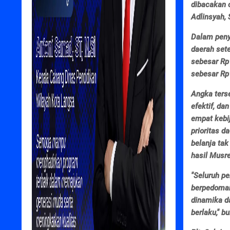
dibacakan 
Adlinsyah, 
Dalam peny
daerah set
sebesar Rp
sebesar Rp1
Angka terse
efektif, da
empat kebi
prioritas d
belanja tak
hasil Musr
"Seluruh p
berpedoman
dinamika d
berlaku," b