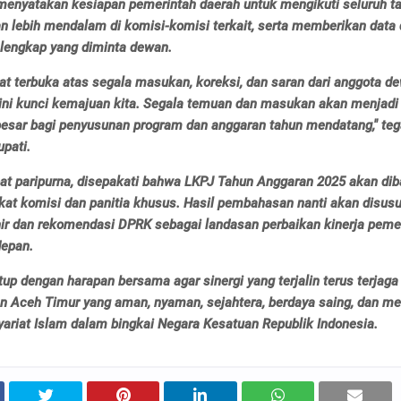
 menyatakan kesiapan pemerintah daerah untuk mengikuti seluruh t
 lebih mendalam di komisi-komisi terkait, serta memberikan data
 lengkap yang diminta dewan.
at terbuka atas segala masukan, koreksi, dan saran dari anggota d
 ini kunci kemajuan kita. Segala temuan dan masukan akan menjadi
besar bagi penyusunan program dan anggaran tahun mendatang," te
pati.
pat paripurna, disepakati bahwa LKPJ Tahun Anggaran 2025 akan dib
ngkat komisi dan panitia khusus. Hasil pembahasan nanti akan disus
hir dan rekomendasi DPRK sebagai landasan perbaikan kinerja peme
depan.
tup dengan harapan bersama agar sinergi yang terjalin terus terjaga
 Aceh Timur yang aman, nyaman, sejahtera, berdaya saing, dan 
 syariat Islam dalam bingkai Negara Kesatuan Republik Indonesia.