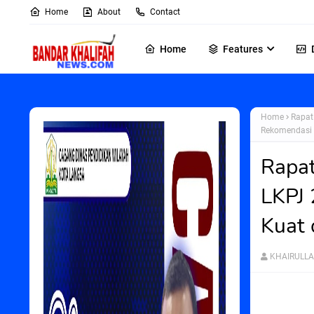
Home
About
Contact
Home
Features
Home
Rapat
Rekomendasi 
Rapat
LKPJ 
Kuat 
KHAIRULL