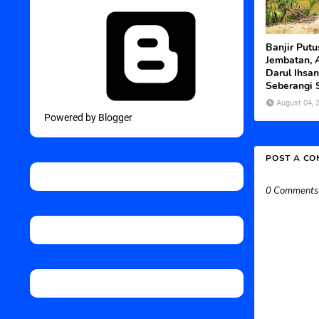
Banjir Put
Jembatan, 
Darul Ihsan
Seberangi 
August 04, 
Powered by Blogger
POST A C
0 Comments