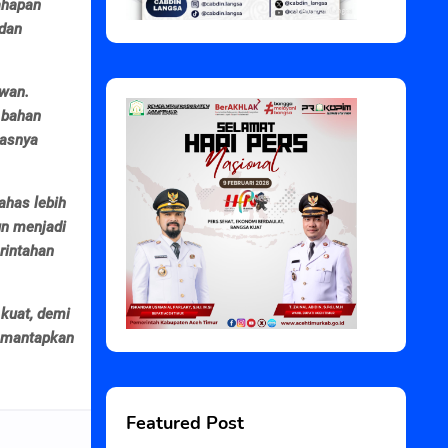
ahapan
 dan
ewan.
 bahan
gasnya
ahas lebih
un menjadi
rintahan
 kuat, demi
memantapkan
Featured Post