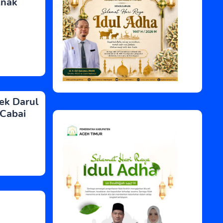
Anak
ek Darul
 Cabai