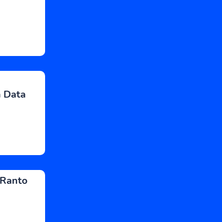
n Data
 Ranto