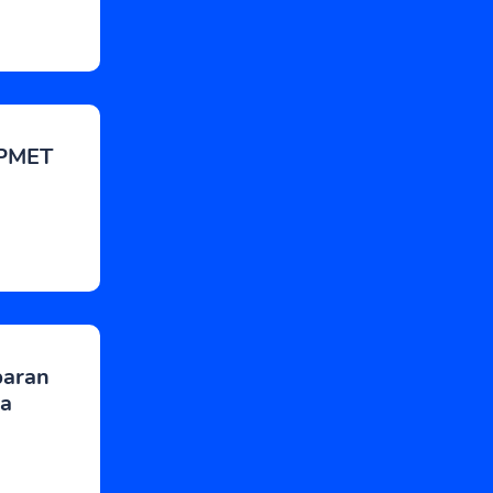
DPMET
baran
a