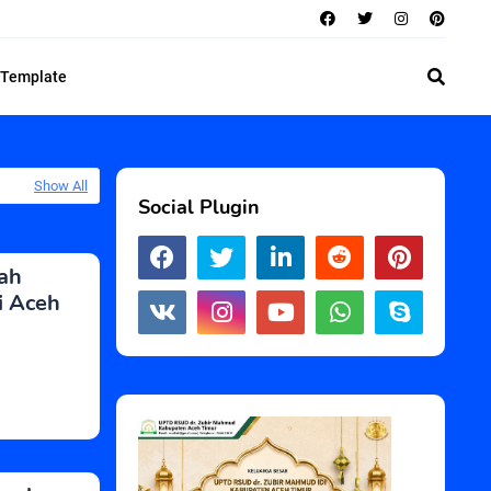
 Template
Show All
Social Plugin
ah
i Aceh