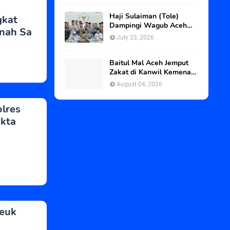
Haji Sulaiman (Tole)
gkat
Dampingi Wagub Aceh
nah Sa
dan Abu Paya Pasi ke
July 23, 2026
BWI, Kawal Status Tanah
Wakaf Blangpadang
Baitul Mal Aceh Jemput
Zakat di Kanwil Kemenag
Aceh
August 04, 2026
lres
kta
yeuk