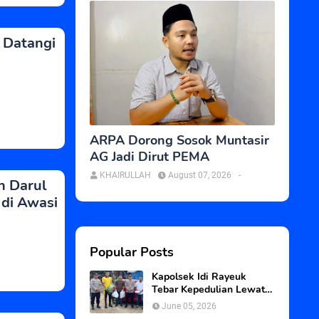
 Datangi
ARPA Dorong Sosok Muntasir
AG Jadi Dirut PEMA
KHAIRULLAH
August 07, 2026
-
n Darul
di Awasi
Popular Posts
Kapolsek Idi Rayeuk
Tebar Kepedulian Lewat
Program Jum’at Berkah
June 05, 2026