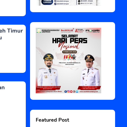
ceh Timur
u
an
Featured Post