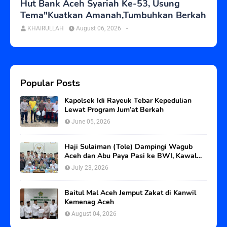
Hut Bank Aceh Syariah Ke-53, Usung
Tema"Kuatkan Amanah,Tumbuhkan Berkah
KHAIRULLAH
August 06, 2026
-
Popular Posts
Kapolsek Idi Rayeuk Tebar Kepedulian
Lewat Program Jum’at Berkah
June 05, 2026
Haji Sulaiman (Tole) Dampingi Wagub
Aceh dan Abu Paya Pasi ke BWI, Kawal
Status Tanah Wakaf Blangpadang
July 23, 2026
Baitul Mal Aceh Jemput Zakat di Kanwil
Kemenag Aceh
August 04, 2026