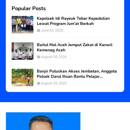
Popular Posts
Kapolsek Idi Rayeuk Tebar Kepedulian
Lewat Program Jum’at Berkah
June 05, 2026
Baitul Mal Aceh Jemput Zakat di Kanwil
Kemenag Aceh
August 04, 2026
Banjir Putuskan Akses Jembatan, Anggota
Polsek Darul Ihsan Bantu Pelajar
Seberangi Sungai
August 04, 2026