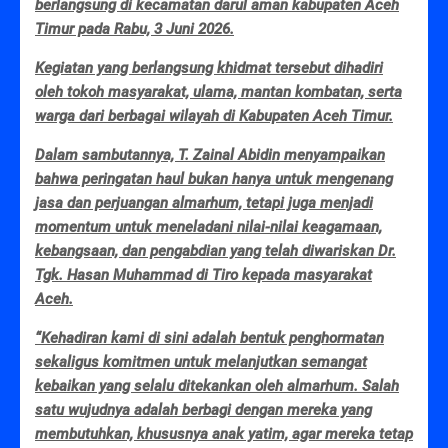
berlangsung di kecamatan darul aman kabupaten Aceh
Timur pada Rabu, 3 Juni 2026.
Kegiatan yang berlangsung khidmat tersebut dihadiri
oleh tokoh masyarakat, ulama, mantan kombatan, serta
warga dari berbagai wilayah di Kabupaten Aceh Timur.
Dalam sambutannya, T. Zainal Abidin menyampaikan
bahwa peringatan haul bukan hanya untuk mengenang
jasa dan perjuangan almarhum, tetapi juga menjadi
momentum untuk meneladani nilai-nilai keagamaan,
kebangsaan, dan pengabdian yang telah diwariskan Dr.
Tgk. Hasan Muhammad di Tiro kepada masyarakat
Aceh.
“Kehadiran kami di sini adalah bentuk penghormatan
sekaligus komitmen untuk melanjutkan semangat
kebaikan yang selalu ditekankan oleh almarhum. Salah
satu wujudnya adalah berbagi dengan mereka yang
membutuhkan, khususnya anak yatim, agar mereka tetap