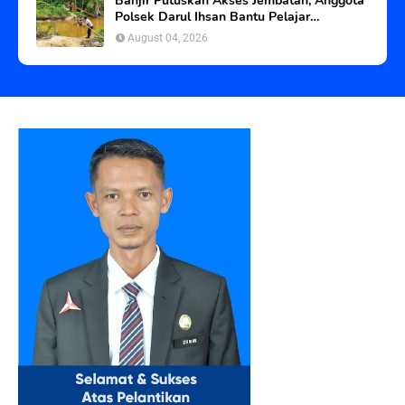
Banjir Putuskan Akses Jembatan, Anggota
Polsek Darul Ihsan Bantu Pelajar
Seberangi Sungai
August 04, 2026