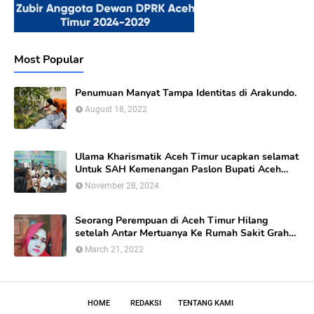
Most Popular
Penumuan Manyat Tampa Identitas di Arakundo.
August 18, 2022
Ulama Kharismatik Aceh Timur ucapkan selamat
Untuk SAH Kemenangan Paslon Bupati Aceh
Timur calon nomor Urut 01
November 28, 2024
Seorang Perempuan di Aceh Timur Hilang
setelah Antar Mertuanya Ke Rumah Sakit Graha
Bunda Di kabupaten Aceh Timur.
March 21, 2022
HOME
REDAKSI
TENTANG KAMI