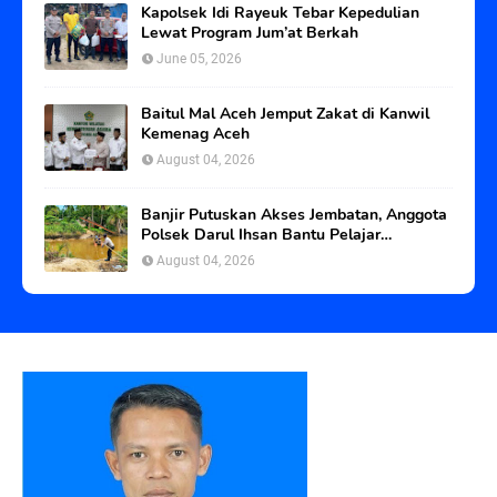
Kapolsek Idi Rayeuk Tebar Kepedulian
Lewat Program Jum’at Berkah
June 05, 2026
Baitul Mal Aceh Jemput Zakat di Kanwil
Kemenag Aceh
August 04, 2026
Banjir Putuskan Akses Jembatan, Anggota
Polsek Darul Ihsan Bantu Pelajar
Seberangi Sungai
August 04, 2026