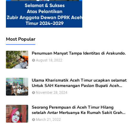
Most Popular
Penumuan Manyat Tampa Identitas di Arakundo.
August 18, 2022
Ulama Kharismatik Aceh Timur ucapkan selamat
Untuk SAH Kemenangan Paslon Bupati Aceh
Timur calon nomor Urut 01
November 28, 2024
Seorang Perempuan di Aceh Timur Hilang
setelah Antar Mertuanya Ke Rumah Sakit Graha
Bunda Di kabupaten Aceh Timur.
March 21, 2022