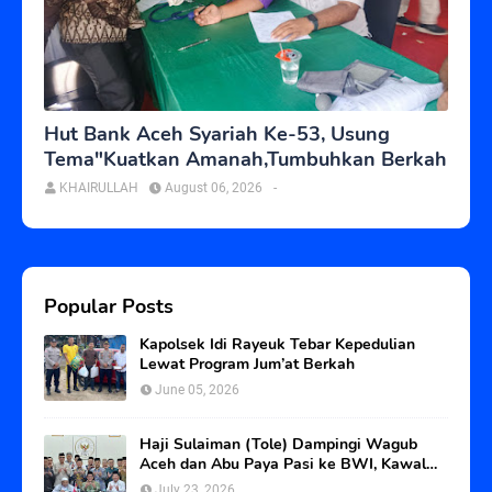
Hut Bank Aceh Syariah Ke-53, Usung
Tema"Kuatkan Amanah,Tumbuhkan Berkah
KHAIRULLAH
August 06, 2026
-
Popular Posts
Kapolsek Idi Rayeuk Tebar Kepedulian
Lewat Program Jum’at Berkah
June 05, 2026
Haji Sulaiman (Tole) Dampingi Wagub
Aceh dan Abu Paya Pasi ke BWI, Kawal
Status Tanah Wakaf Blangpadang
July 23, 2026