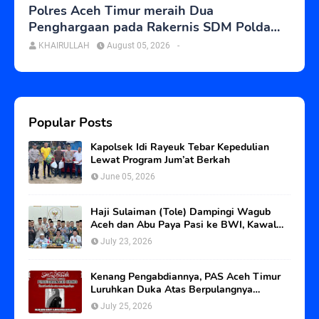
Polres Aceh Timur meraih Dua
Penghargaan pada Rakernis SDM Polda
Aceh
KHAIRULLAH
August 05, 2026
-
Popular Posts
Kapolsek Idi Rayeuk Tebar Kepedulian
Lewat Program Jum’at Berkah
June 05, 2026
Haji Sulaiman (Tole) Dampingi Wagub
Aceh dan Abu Paya Pasi ke BWI, Kawal
Status Tanah Wakaf Blangpadang
July 23, 2026
Kenang Pengabdiannya, PAS Aceh Timur
Luruhkan Duka Atas Berpulangnya
Srikandi PAS Langsa
July 25, 2026