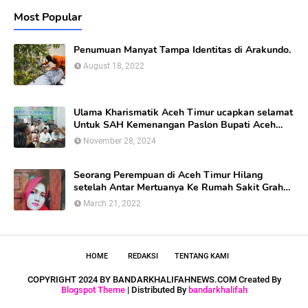
Most Popular
Penumuan Manyat Tampa Identitas di Arakundo.
August 18, 2022
Ulama Kharismatik Aceh Timur ucapkan selamat
Untuk SAH Kemenangan Paslon Bupati Aceh
Timur calon nomor Urut 01
November 28, 2024
Seorang Perempuan di Aceh Timur Hilang
setelah Antar Mertuanya Ke Rumah Sakit Graha
Bunda Di kabupaten Aceh Timur.
March 21, 2022
HOME
REDAKSI
TENTANG KAMI
COPYRIGHT 2024 BY BANDARKHALIFAHNEWS.COM Created By
Blogspot Theme
| Distributed By
bandarkhalifah