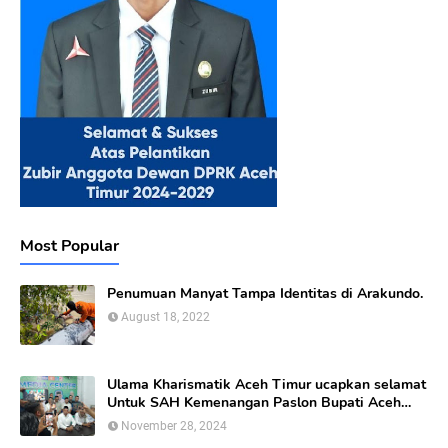
Most Popular
Penumuan Manyat Tampa Identitas di Arakundo.
August 18, 2022
Ulama Kharismatik Aceh Timur ucapkan selamat
Untuk SAH Kemenangan Paslon Bupati Aceh
Timur calon nomor Urut 01
November 28, 2024