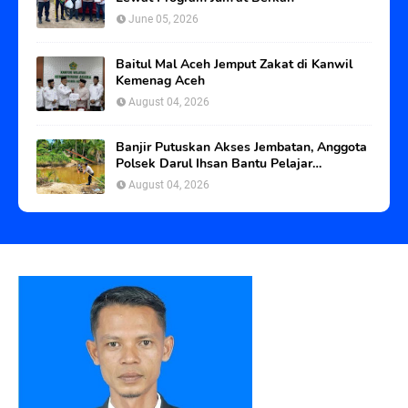
June 05, 2026
Baitul Mal Aceh Jemput Zakat di Kanwil
Kemenag Aceh
August 04, 2026
Banjir Putuskan Akses Jembatan, Anggota
Polsek Darul Ihsan Bantu Pelajar
Seberangi Sungai
August 04, 2026