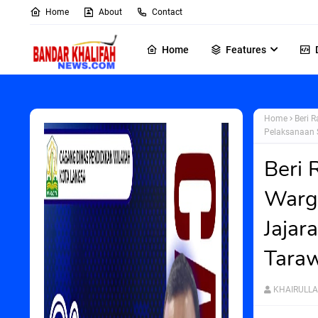
Home
About
Contact
Home
Features
Home
Beri 
Pelaksanaan 
Beri
Warga
Jajar
Tara
KHAIRULL