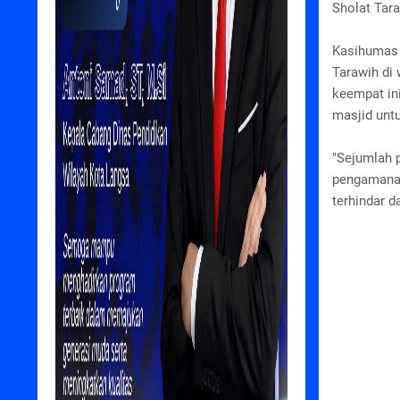
Sholat Tar
Kasihumas 
Tarawih di
keempat in
masjid unt
"Sejumlah p
pengamanan
terhindar d