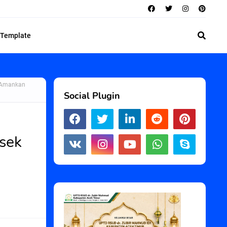
 Template
n Amankan
Social Plugin
sek