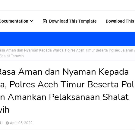
Documentation
Download This Template
Download This
Rasa Aman dan Nyaman Kepada Warga, Polres Aceh Timur Beserta Polsek Jajara
Shalat Tarawih
 Rasa Aman dan Nyaman Kepada
, Polres Aceh Timur Beserta Pol
an Amankan Pelaksanaan Shalat
wih
AH
April 05, 2022