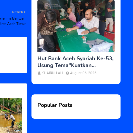
NEWER
Menerima Bantuan
lres Aceh Timur
Hut Bank Aceh Syariah Ke-53,
Usung Tema"Kuatkan
Amanah,Tumbuhkan Berkah
KHAIRULLAH
August 06, 2026
-
Popular Posts