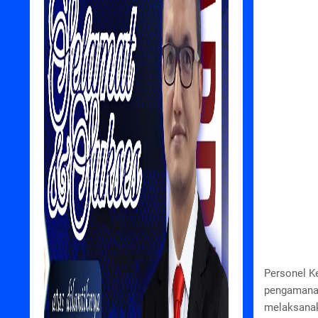
Personel K
pengamanan
melaksanak