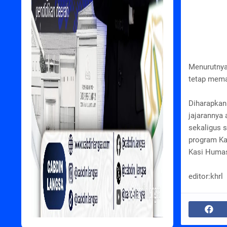
Menurutnya
tetap memat
Diharapkan
jajarannya
sekaligus 
program Ka
Kasi Humas
editor:khrl