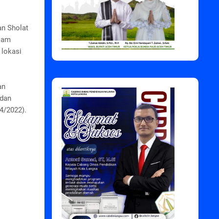
n Sholat
alam
 lokasi
an
 dan
04/2022).