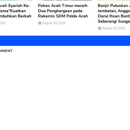
ceh Syariah Ke-
Polres Aceh Timur meraih
Banjir Putuskan
Tema"Kuatkan
Dua Penghargaan pada
Jembatan, Anggo
mbuhkan Berkah
Rakernis SDM Polda Aceh
Darul Ihsan Bant
Seberangi Sunga
2026
August 05, 2026
August 04, 2026
OMMENT