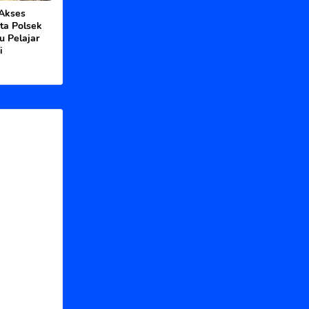
 Akses
ta Polsek
u Pelajar
i