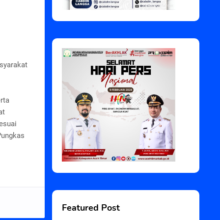
syarakat
rta
at
esuai
 Pungkas
Featured Post