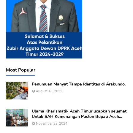
Most Popular
Penumuan Manyat Tampa Identitas di Arakundo.
August 18, 2022
Ulama Kharismatik Aceh Timur ucapkan selamat
Untuk SAH Kemenangan Paslon Bupati Aceh
Timur calon nomor Urut 01
November 28, 2024