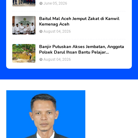
June 05, 2026
Baitul Mal Aceh Jemput Zakat di Kanwil
Kemenag Aceh
August 04, 2026
Banjir Putuskan Akses Jembatan, Anggota
Polsek Darul Ihsan Bantu Pelajar
Seberangi Sungai
August 04, 2026