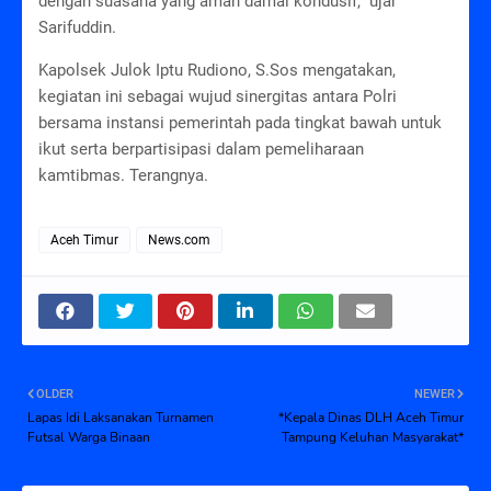
dengan suasana yang aman damai kondusif,” ujar
Sarifuddin.
Kapolsek Julok Iptu Rudiono, S.Sos mengatakan,
kegiatan ini sebagai wujud sinergitas antara Polri
bersama instansi pemerintah pada tingkat bawah untuk
ikut serta berpartisipasi dalam pemeliharaan
kamtibmas. Terangnya.
Aceh Timur
News.com
OLDER
NEWER
Lapas Idi Laksanakan Turnamen
*Kepala Dinas DLH Aceh Timur
Futsal Warga Binaan
Tampung Keluhan Masyarakat*