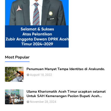
Most Popular
Penumuan Manyat Tampa Identitas di Arakundo.
August 18, 2022
Ulama Kharismatik Aceh Timur ucapkan selamat
Untuk SAH Kemenangan Paslon Bupati Aceh
Timur calon nomor Urut 01
November 28, 2024