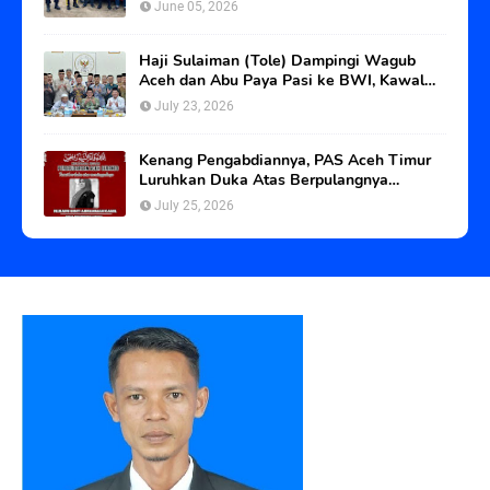
June 05, 2026
Haji Sulaiman (Tole) Dampingi Wagub
Aceh dan Abu Paya Pasi ke BWI, Kawal
Status Tanah Wakaf Blangpadang
July 23, 2026
Kenang Pengabdiannya, PAS Aceh Timur
Luruhkan Duka Atas Berpulangnya
Srikandi PAS Langsa
July 25, 2026