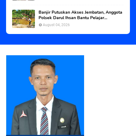
Banjir Putuskan Akses Jembatan, Anggota
Polsek Darul Ihsan Bantu Pelajar
Seberangi Sungai
August 04, 2026