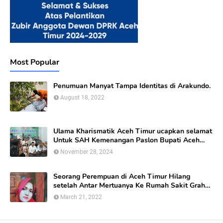
Most Popular
Penumuan Manyat Tampa Identitas di Arakundo.
August 18, 2022
Ulama Kharismatik Aceh Timur ucapkan selamat
Untuk SAH Kemenangan Paslon Bupati Aceh
Timur calon nomor Urut 01
November 28, 2024
Seorang Perempuan di Aceh Timur Hilang
setelah Antar Mertuanya Ke Rumah Sakit Graha
Bunda Di kabupaten Aceh Timur.
March 21, 2022