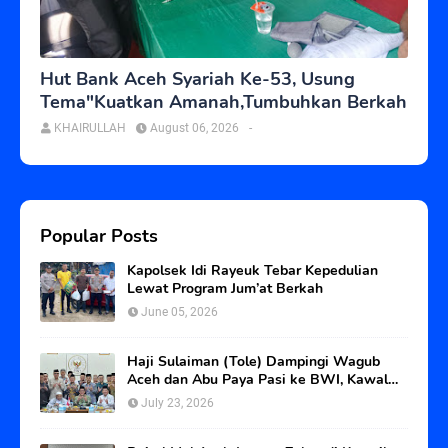
Hut Bank Aceh Syariah Ke-53, Usung
Tema"Kuatkan Amanah,Tumbuhkan Berkah
KHAIRULLAH
August 06, 2026
-
Popular Posts
Kapolsek Idi Rayeuk Tebar Kepedulian
Lewat Program Jum’at Berkah
June 05, 2026
Haji Sulaiman (Tole) Dampingi Wagub
Aceh dan Abu Paya Pasi ke BWI, Kawal
Status Tanah Wakaf Blangpadang
July 23, 2026