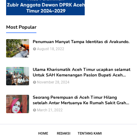
Most Popular
Penumuan Manyat Tampa Identitas di Arakundo.
August 18, 2022
Ulama Kharismatik Aceh Timur ucapkan selamat
Untuk SAH Kemenangan Paslon Bupati Aceh
Timur calon nomor Urut 01
November 28, 2024
Seorang Perempuan di Aceh Timur Hilang
setelah Antar Mertuanya Ke Rumah Sakit Graha
Bunda Di kabupaten Aceh Timur.
March 21, 2022
HOME
REDAKSI
TENTANG KAMI