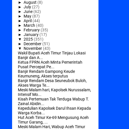
►
August
(8)
►
July
(27)
►
June
(62)
►
May
(87)
►
April
(44)
►
March
(40)
►
February
(35)
►
January
(17)
▼
2025
(351)
►
December
(51)
▼
November
(43)
Wakil Bupati Aceh Timur Tinjau Lokasi
Banjir dan A...
Ketua FPRN Aceh Minta Pemerintah
Pusat Percepat Pe...
Banjir Rendam Gampong Keude
Keumuneng, Akses terputus
Banjir Rendam Desa Seuneubok Buloh,
Akses Warga Te...
Meski Malam hari, Kapolsek Nurussalam,
Intensif Mo...
Kisah Pertemuan Tak Terduga Wabup T.
Zainal Abidin...
Kepedulian Kapolsek Darul Ihsan Kepada
Warga Korba...
Hut Aceh Timur Ke-69 Mengusung Aceh
Timur Garang, ...
Meski Malam Hari, Wabup Aceh Timur