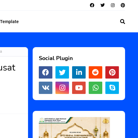
 Template
ra
Social Plugin
usat