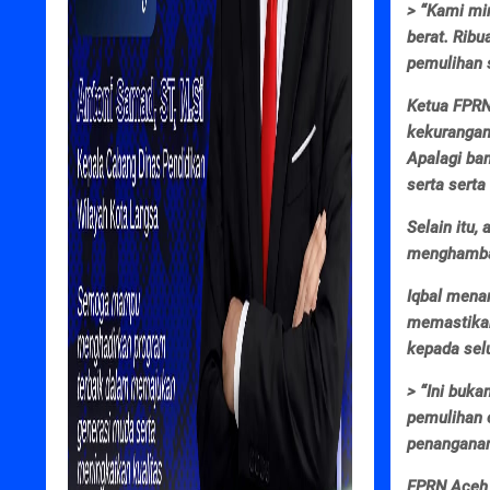
> “Kami min
berat. Rib
pemulihan s
Ketua FPRN
kekurangan 
Apalagi ba
serta serta
Selain itu, 
menghambat
Iqbal mena
memastikan
kepada selu
> “Ini buk
pemulihan 
penanganan
FPRN Aceh 