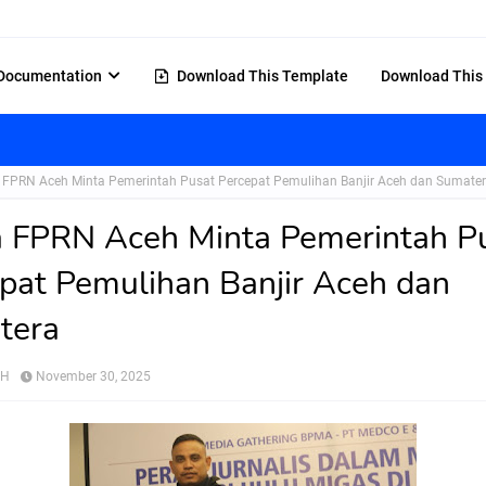
Documentation
Download This Template
Download This
 FPRN Aceh Minta Pemerintah Pusat Percepat Pemulihan Banjir Aceh dan Sumate
 FPRN Aceh Minta Pemerintah P
pat Pemulihan Banjir Aceh dan
tera
AH
November 30, 2025