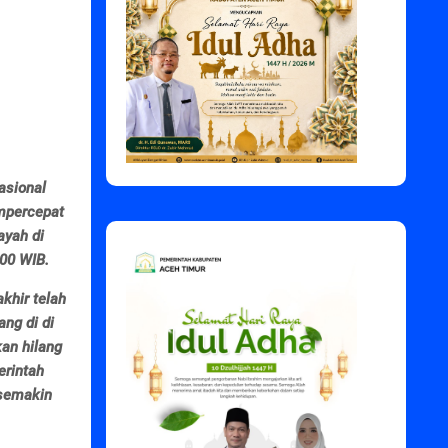
sional
mpercepat
ayah di
.00 WIB.
khir telah
ng di di
an hilang
erintah
 semakin