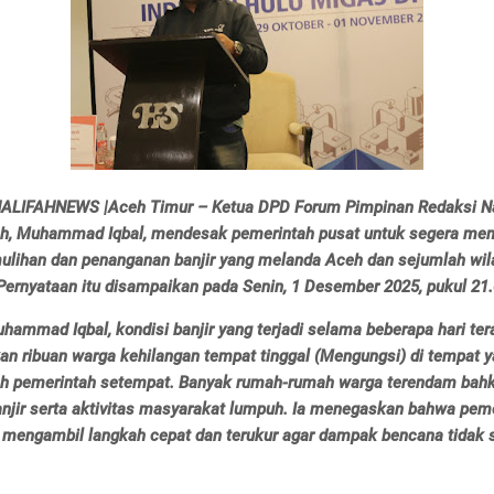
LIFAHNEWS |Aceh Timur – Ketua DPD Forum Pimpinan Redaksi Na
h, Muhammad Iqbal, mendesak pemerintah pusat untuk segera me
ulihan dan penanganan banjir yang melanda Aceh dan sejumlah wil
Pernyataan itu disampaikan pada Senin, 1 Desember 2025, pukul 21
ammad Iqbal, kondisi banjir yang terjadi selama beberapa hari tera
n ribuan warga kehilangan tempat tinggal (Mengungsi) di tempat ya
eh pemerintah setempat. Banyak rumah-rumah warga terendam bahk
banjir serta aktivitas masyarakat lumpuh. Ia menegaskan bahwa pem
u mengambil langkah cepat dan terukur agar dampak bencana tidak