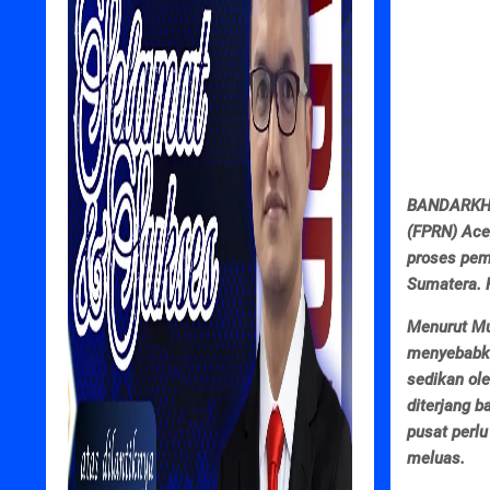
BANDARKHA
(FPRN) Ace
proses pem
Sumatera. 
Menurut Muh
menyebabka
sedikan ol
diterjang 
pusat perl
meluas.