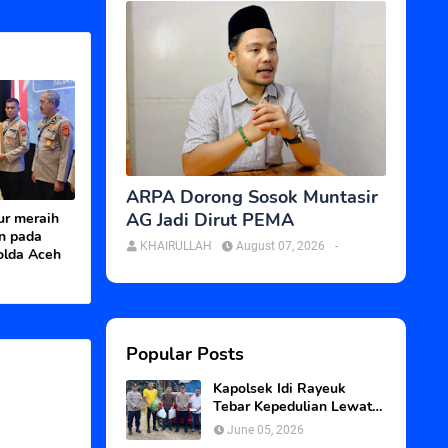
ARPA Dorong Sosok Muntasir
AG Jadi Dirut PEMA
ur meraih
n pada
KHAIRULLAH
August 07, 2026
-
olda Aceh
Popular Posts
Kapolsek Idi Rayeuk
Tebar Kepedulian Lewat
Program Jum’at Berkah
June 05, 2026