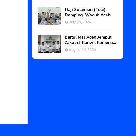
Haji Sulaiman (Tole)
Dampingi Wagub Aceh
dan Abu Paya Pasi ke
July 23, 2026
BWI, Kawal Status Tanah
Wakaf Blangpadang
Baitul Mal Aceh Jemput
Zakat di Kanwil Kemenag
Aceh
August 04, 2026