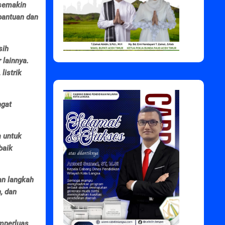
 semakin
bantuan dan
sih
 lainnya.
listrik
ngat
a untuk
baik
an langkah
, dan
mperluas