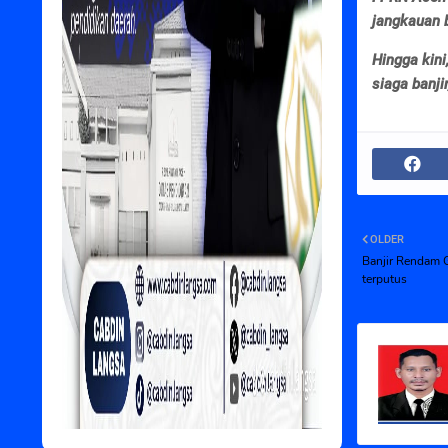
jangkauan b
Hingga kin
siaga banji
OLDER
Banjir Rendam
terputus