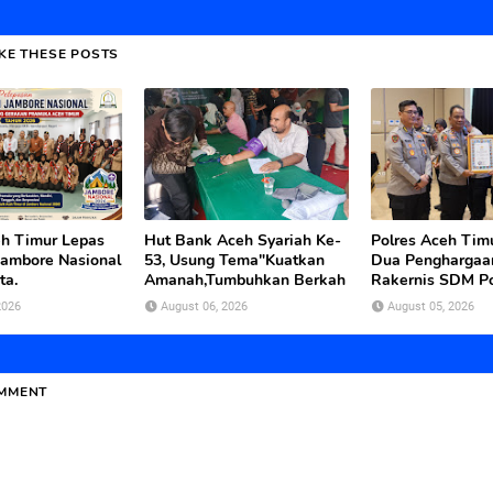
IKE THESE POSTS
h Timur Lepas
Hut Bank Aceh Syariah Ke-
Polres Aceh Tim
Jambore Nasional
53, Usung Tema"Kuatkan
Dua Penghargaa
ta.
Amanah,Tumbuhkan Berkah
Rakernis SDM P
2026
August 06, 2026
August 05, 2026
OMMENT