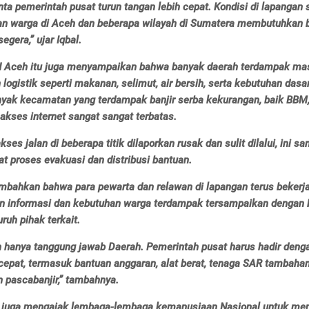
ta pemerintah pusat turun tangan lebih cepat. Kondisi di lapangan
uan warga di Aceh dan beberapa wilayah di Sumatera membutuhkan 
egera,” ujar Iqbal.
 Aceh itu juga menyampaikan bahwa banyak daerah terdampak ma
logistik seperti makanan, selimut, air bersih, serta kebutuhan dasar
nyak kecamatan yang terdampak banjir serba kekurangan, baik BBM, 
 akses internet sangat sangat terbatas.
akses jalan di beberapa titik dilaporkan rusak dan sulit dilalui, ini sa
 proses evakuasi dan distribusi bantuan.
mbahkan bahwa para pewarta dan relawan di lapangan terus bekerj
 informasi dan kebutuhan warga terdampak tersampaikan dengan 
ruh pihak terkait.
an hanya tanggung jawab Daerah. Pemerintah pusat harus hadir deng
cepat, termasuk bantuan anggaran, alat berat, tenaga SAR tambahan
 pascabanjir,” tambahnya.
juga mengajak lembaga-lembaga kemanusiaan Nasional untuk me