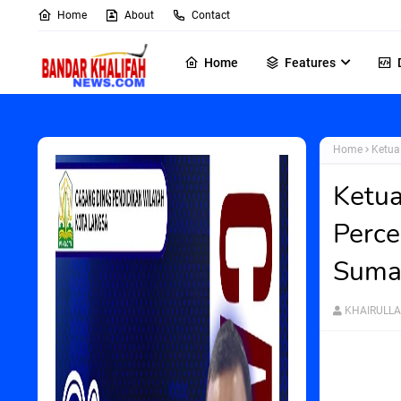
Home
About
Contact
Home
Features
Home
Ketua
Ketua
Perce
Suma
KHAIRULL