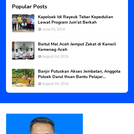
Popular Posts
Kapolsek Idi Rayeuk Tebar Kepedulian
Lewat Program Jum’at Berkah
June 05, 2026
Baitul Mal Aceh Jemput Zakat di Kanwil
Kemenag Aceh
August 04, 2026
Banjir Putuskan Akses Jembatan, Anggota
Polsek Darul Ihsan Bantu Pelajar
Seberangi Sungai
August 04, 2026