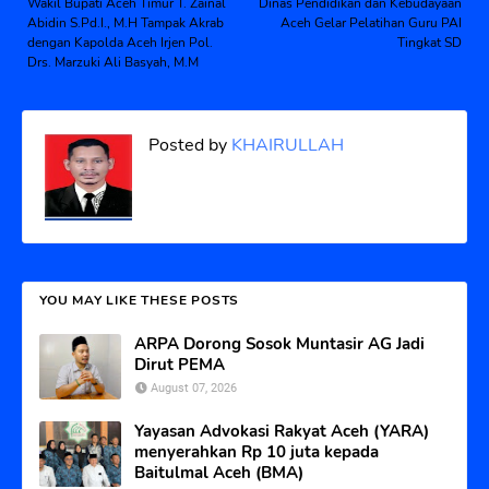
Wakil Bupati Aceh Timur T. Zainal
Dinas Pendidikan dan Kebudayaan
Abidin S.Pd.I., M.H Tampak Akrab
Aceh Gelar Pelatihan Guru PAI
dengan Kapolda Aceh Irjen Pol.
Tingkat SD
Drs. Marzuki Ali Basyah, M.M
Posted by
KHAIRULLAH
YOU MAY LIKE THESE POSTS
ARPA Dorong Sosok Muntasir AG Jadi
Dirut PEMA
August 07, 2026
Yayasan Advokasi Rakyat Aceh (YARA)
menyerahkan Rp 10 juta kepada
Baitulmal Aceh (BMA)