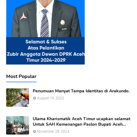
Most Popular
Penumuan Manyat Tampa Identitas di Arakundo.
August 18, 2022
Ulama Kharismatik Aceh Timur ucapkan selamat
Untuk SAH Kemenangan Paslon Bupati Aceh
Timur calon nomor Urut 01
November 28, 2024