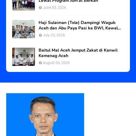
Lewat Program Jum’at Berkah
June 05, 2026
Haji Sulaiman (Tole) Dampingi Wagub
Aceh dan Abu Paya Pasi ke BWI, Kawal
Status Tanah Wakaf Blangpadang
July 23, 2026
Baitul Mal Aceh Jemput Zakat di Kanwil
Kemenag Aceh
August 04, 2026