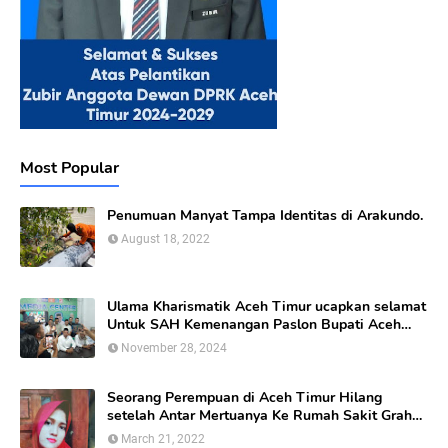
Most Popular
Penumuan Manyat Tampa Identitas di Arakundo.
August 18, 2022
Ulama Kharismatik Aceh Timur ucapkan selamat
Untuk SAH Kemenangan Paslon Bupati Aceh
Timur calon nomor Urut 01
November 28, 2024
Seorang Perempuan di Aceh Timur Hilang
setelah Antar Mertuanya Ke Rumah Sakit Graha
Bunda Di kabupaten Aceh Timur.
March 21, 2022