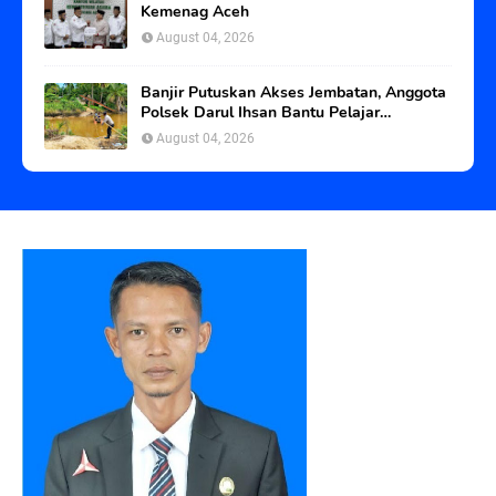
Kemenag Aceh
August 04, 2026
Banjir Putuskan Akses Jembatan, Anggota
Polsek Darul Ihsan Bantu Pelajar
Seberangi Sungai
August 04, 2026