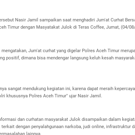
tersebut Nasir Jamil sampaikan saat menghadiri Jum'at Curhat Ber
ceh Timur dengan Masyatakat Julok di Teras Coffee, Jumat, (04/08/
l mengatakan, Jum'at curhat yang digelar Polres Aceh Timur merup
ang positif, dimana bisa mendengar langsung keluh kesah masyarak
unya sangat mendukung kegiatan ini, karena dapat meraih kepercaya
lri khususnya Polres Aceh Timur" ujar Nasir Jamil.
nformasi dan curhatan masyarakat Julok disampaikan dalam kegiata
 terkait dengan penyalahgunaan narkoba, judi online, infrastruktur 
ermasalahan lainnya.