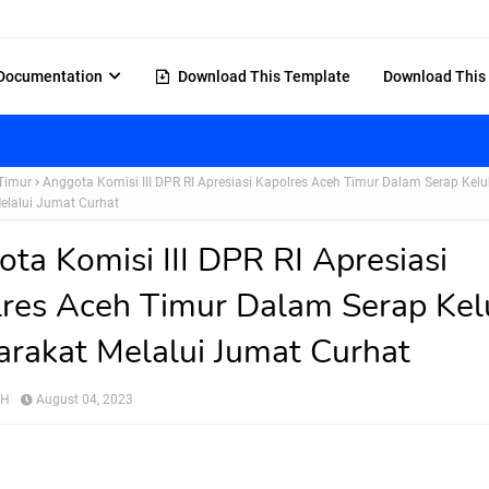
Documentation
Download This Template
Download This
Timur
Anggota Komisi III DPR RI Apresiasi Kapolres Aceh Timur Dalam Serap Kel
elalui Jumat Curhat
ta Komisi III DPR RI Apresiasi
res Aceh Timur Dalam Serap Ke
rakat Melalui Jumat Curhat
AH
August 04, 2023