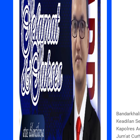
Bandarkhali
Keadilan S
Kapolres A
Jum'at Curh