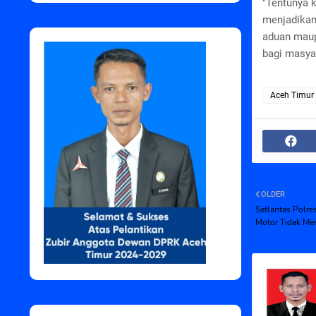
"Tentunya k
menjadikan
aduan maup
bagi masya
Aceh Timur
OLDER
Satlantas Polre
Motor Tidak Me