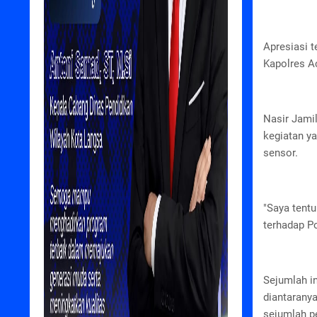
Apresiasi 
Kapolres A
Nasir Jami
kegiatan y
sensor.
"Saya tent
terhadap Po
Sejumlah i
diantaranya
sejumlah p