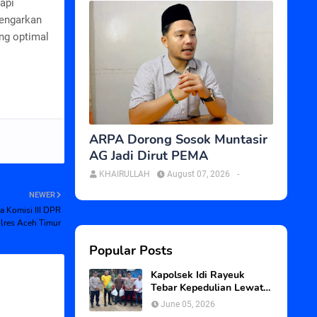
api
dengarkan
ng optimal
ARPA Dorong Sosok Muntasir
AG Jadi Dirut PEMA
KHAIRULLAH
August 07, 2026
-
NEWER
 Komisi III DPR
olres Aceh Timur
Popular Posts
Kapolsek Idi Rayeuk
Tebar Kepedulian Lewat
Program Jum’at Berkah
June 05, 2026