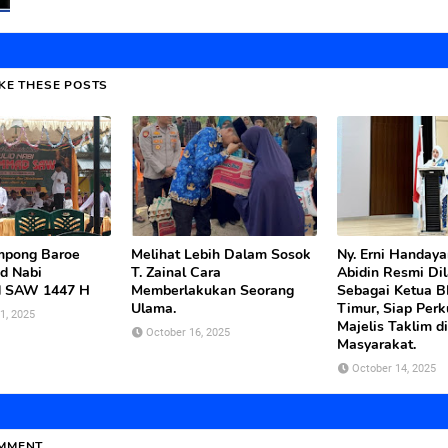
IKE THESE POSTS
mpong Baroe
Melihat Lebih Dalam Sosok
Ny. Erni Handayan
id Nabi
T. Zainal Cara
Abidin Resmi Dil
 SAW 1447 H
Memberlakukan Seorang
Sebagai Ketua 
Ulama.
Timur, Siap Perk
1, 2025
Majelis Taklim d
October 16, 2025
Masyarakat.
October 14, 2025
OMMENT