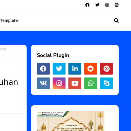
 Template
uhan
Social Plugin
luhan