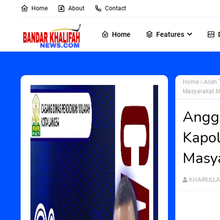
Home
About
Contact
Home
Features
Home
Aceh 
Masyarakat M
Anggo
Kapol
Masya
KHAIRULL