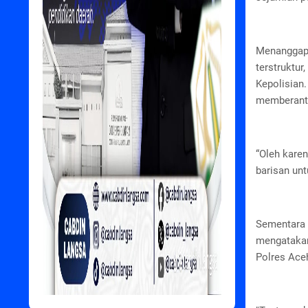
Menanggapi
terstruktur
Kepolisian
memberant
“Oleh karen
barisan unt
Sementara 
mengatakan,
Polres Aceh