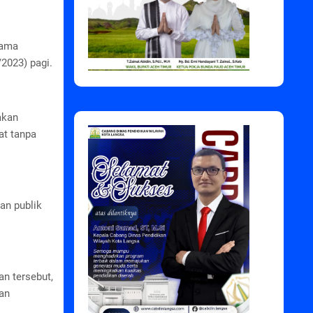
sama
2023) pagi.
akan
at tanpa
an publik
n tersebut,
dan