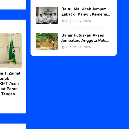
Baitul Mal Aceh Jemput
Zakat di Kanwil Kemenag
Aceh
August 04, 2026
Banjir Putuskan Akses
Jembatan, Anggota Polsek
Darul Ihsan Bantu Pelajar
August 04, 2026
Seberangi Sungai
i T. Zainal
antik
BKMT Aceh
uat Peran
i Tengah