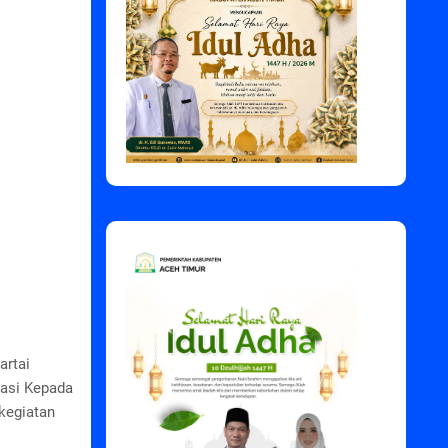
artai
iasi Kepada
kegiatan