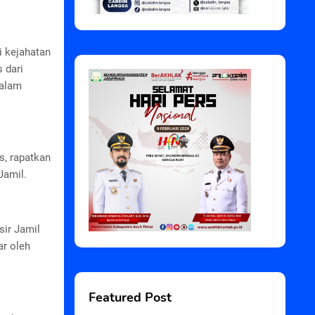
i kejahatan
 dari
dalam
s, rapatkan
Jamil.
sir Jamil
ar oleh
Featured Post