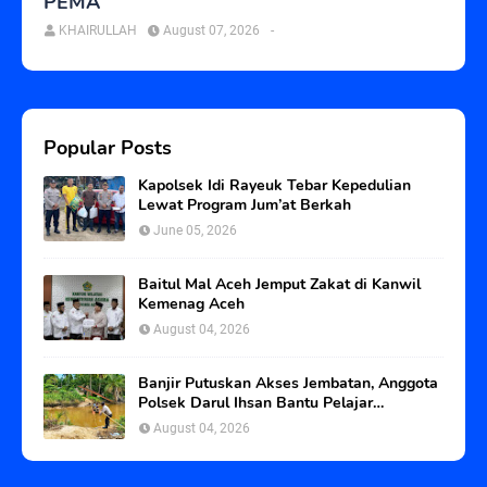
PEMA
KHAIRULLAH
August 07, 2026
-
Popular Posts
Kapolsek Idi Rayeuk Tebar Kepedulian
Lewat Program Jum’at Berkah
June 05, 2026
Baitul Mal Aceh Jemput Zakat di Kanwil
Kemenag Aceh
August 04, 2026
Banjir Putuskan Akses Jembatan, Anggota
Polsek Darul Ihsan Bantu Pelajar
Seberangi Sungai
August 04, 2026