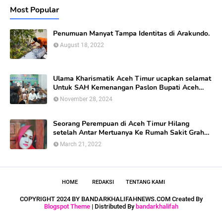
Most Popular
Penumuan Manyat Tampa Identitas di Arakundo.
August 18, 2022
Ulama Kharismatik Aceh Timur ucapkan selamat
Untuk SAH Kemenangan Paslon Bupati Aceh
Timur calon nomor Urut 01
November 28, 2024
Seorang Perempuan di Aceh Timur Hilang
setelah Antar Mertuanya Ke Rumah Sakit Graha
Bunda Di kabupaten Aceh Timur.
March 21, 2022
HOME
REDAKSI
TENTANG KAMI
COPYRIGHT 2024 BY BANDARKHALIFAHNEWS.COM Created By
Blogspot Theme
| Distributed By
bandarkhalifah