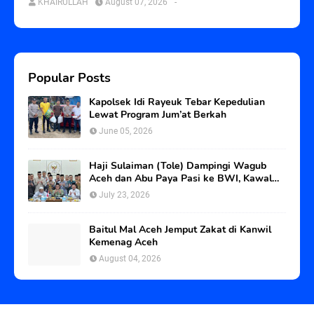
KHAIRULLAH
August 07, 2026
-
Popular Posts
Kapolsek Idi Rayeuk Tebar Kepedulian
Lewat Program Jum’at Berkah
June 05, 2026
Haji Sulaiman (Tole) Dampingi Wagub
Aceh dan Abu Paya Pasi ke BWI, Kawal
Status Tanah Wakaf Blangpadang
July 23, 2026
Baitul Mal Aceh Jemput Zakat di Kanwil
Kemenag Aceh
August 04, 2026