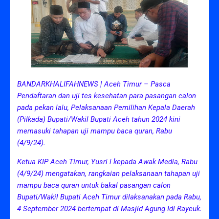
BANDARKHALIFAHNEWS | Aceh Timur – Pasca
Pendaftaran dan uji tes kesehatan para pasangan calon
pada pekan lalu, Pelaksanaan Pemilihan Kepala Daerah
(Pilkada) Bupati/Wakil Bupati Aceh tahun 2024 kini
memasuki tahapan uji mampu baca quran, Rabu
(4/9/24).
Ketua KIP Aceh Timur, Yusri i kepada Awak Media, Rabu
(4/9/24) mengatakan, rangkaian pelaksanaan tahapan uji
mampu baca quran untuk bakal pasangan calon
Bupati/Wakil Bupati Aceh Timur dilaksanakan pada Rabu,
4 September 2024 bertempat di Masjid Agung Idi Rayeuk.