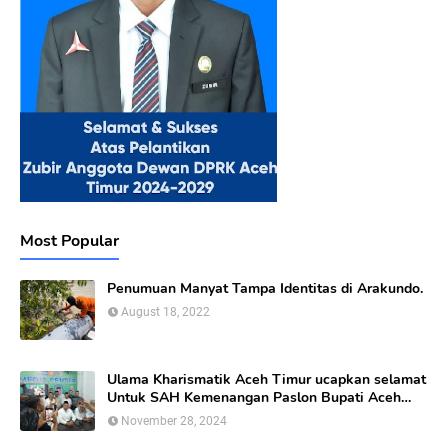
Most Popular
Penumuan Manyat Tampa Identitas di Arakundo.
August 18, 2022
Ulama Kharismatik Aceh Timur ucapkan selamat
Untuk SAH Kemenangan Paslon Bupati Aceh
Timur calon nomor Urut 01
November 28, 2024