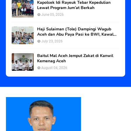
Kapolsek Idi Rayeuk Tebar Kepedulian
Lewat Program Jum’at Berkah
June 05, 2026
Haji Sulaiman (Tole) Dampingi Wagub
Aceh dan Abu Paya Pasi ke BWI, Kawal
Status Tanah Wakaf Blangpadang
July 23, 2026
Baitul Mal Aceh Jemput Zakat di Kanwil
Kemenag Aceh
August 04, 2026