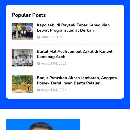
Popular Posts
Kapolsek Idi Rayeuk Tebar Kepedulian
Lewat Program Jum’at Berkah
June 05, 2026
Baitul Mal Aceh Jemput Zakat di Kanwil
Kemenag Aceh
August 04, 2026
Banjir Putuskan Akses Jembatan, Anggota
Polsek Darul Ihsan Bantu Pelajar
Seberangi Sungai
August 04, 2026