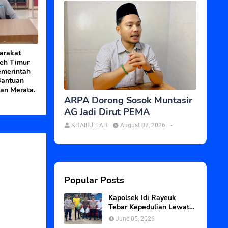
arakat
ceh Timur
emerintah
Bantuan
an Merata.
ARPA Dorong Sosok Muntasir
AG Jadi Dirut PEMA
KHAIRULLAH
August 07, 2026
-
Popular Posts
Kapolsek Idi Rayeuk
Tebar Kepedulian Lewat
Program Jum’at Berkah
June 05, 2026