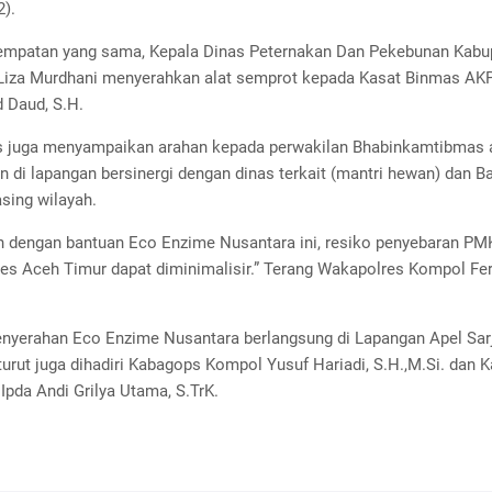
2).
mpatan yang sama, Kepala Dinas Peternakan Dan Pekebunan Kabu
 Liza Murdhani menyerahkan alat semprot kepada Kasat Binmas AK
Daud, S.H.
 juga menyampaikan arahan kepada perwakilan Bhabinkamtibmas 
 di lapangan bersinergi dengan dinas terkait (mantri hewan) dan Ba
sing wilayah.
n dengan bantuan Eco Enzime Nusantara ini, resiko penyebaran PMK
es Aceh Timur dapat diminimalisir.” Terang Wakapolres Kompol Fer
enyerahan Eco Enzime Nusantara berlangsung di Lapangan Apel Sar
turut juga dihadiri Kabagops Kompol Yusuf Hariadi, S.H.,M.Si. dan Kan
Ipda Andi Grilya Utama, S.TrK.