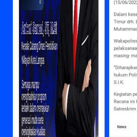
(15/06/202
Dalam kese
Timur drh.
Muhammad 
Wakapolres
pelaksanaan
masing- ma
“Diharapka
hukum Polr
S.I.K.
Kegiatan p
Racana ini 
Satreskrim 
News