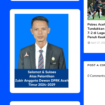
Polres Ace
Tundukkan
7-2 di Laga
Penuh Kea
April 27, 20
POST A C
0 Comments