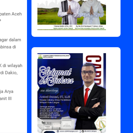
paten Aceh
P
agar dalam
binsa di
 di wilayah
di Dakio,
ja Arya
it III