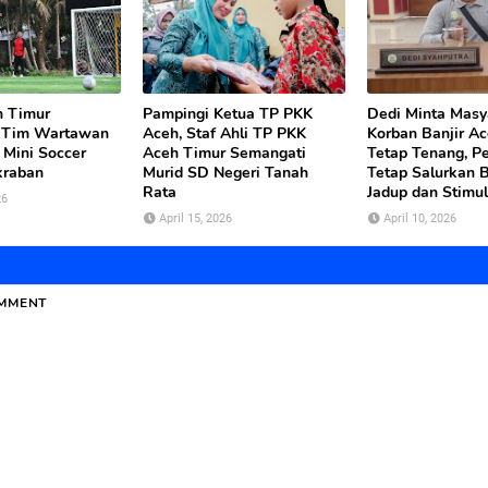
h Timur
Pampingi Ketua TP PKK
Dedi Minta Masy
 Tim Wartawan
Aceh, Staf Ahli TP PKK
Korban Banjir A
 Mini Soccer
Aceh Timur Semangati
Tetap Tenang, P
kraban
Murid SD Negeri Tanah
Tetap Salurkan 
Rata
Jadup dan Stimul
26
April 15, 2026
April 10, 2026
OMMENT