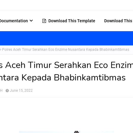
Documentation
Download This Template
Download This
Polres Aceh Timur Serahkan Eco Enzime Nusantara Kepada Bhabinkamtibmas
s Aceh Timur Serahkan Eco Enzi
ntara Kepada Bhabinkamtibmas
AH
June 15, 2022