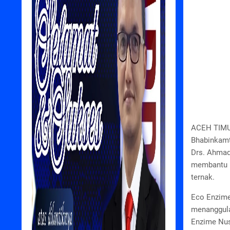
ACEH TIMU
Bhabinkamt
Drs. Ahmad
membantu p
ternak.
Eco Enzime
menanggula
Enzime Nus