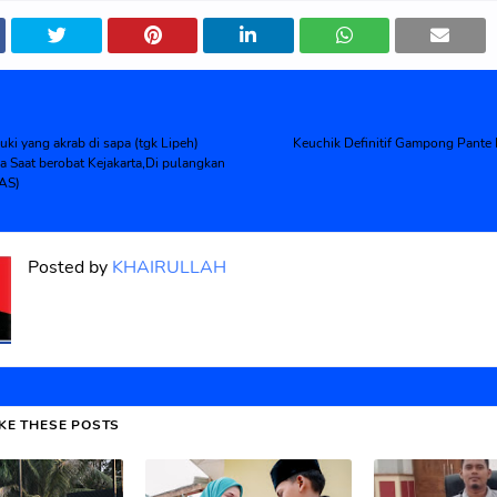
i yang akrab di sapa (tgk Lipeh)
Keuchik Definitif Gampong Pant
 Saat berobat Kejakarta,Di pulangkan
PAS)
Posted by
KHAIRULLAH
IKE THESE POSTS