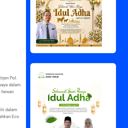
rjen Pol.
upaya dalam
p hewan
lri dalam
rahkan Eco
,