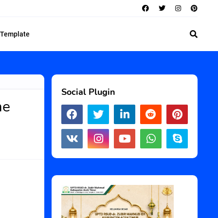
 Template
Social Plugin
me