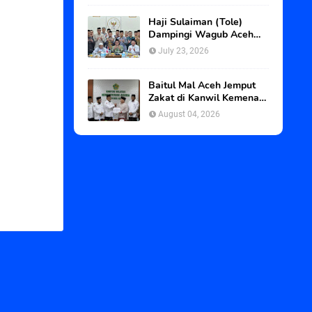
Haji Sulaiman (Tole)
Dampingi Wagub Aceh
dan Abu Paya Pasi ke
July 23, 2026
BWI, Kawal Status Tanah
Wakaf Blangpadang
Baitul Mal Aceh Jemput
Zakat di Kanwil Kemenag
Aceh
August 04, 2026