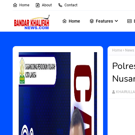
Home
About
Contact
Home
Features
Home
News
Polre
Nusa
KHAIRULL