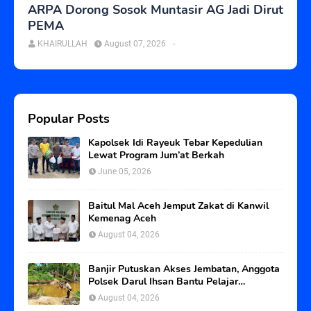
ARPA Dorong Sosok Muntasir AG Jadi Dirut
PEMA
KHAIRULLAH
August 07, 2026
-
Popular Posts
Kapolsek Idi Rayeuk Tebar Kepedulian
Lewat Program Jum’at Berkah
June 05, 2026
Baitul Mal Aceh Jemput Zakat di Kanwil
Kemenag Aceh
August 04, 2026
Banjir Putuskan Akses Jembatan, Anggota
Polsek Darul Ihsan Bantu Pelajar
Seberangi Sungai
August 04, 2026