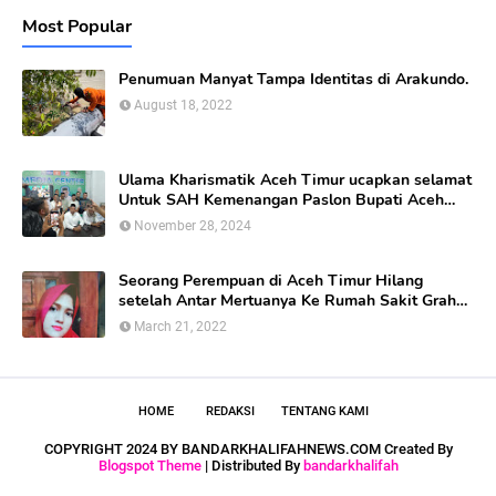
Most Popular
Penumuan Manyat Tampa Identitas di Arakundo.
August 18, 2022
Ulama Kharismatik Aceh Timur ucapkan selamat
Untuk SAH Kemenangan Paslon Bupati Aceh
Timur calon nomor Urut 01
November 28, 2024
Seorang Perempuan di Aceh Timur Hilang
setelah Antar Mertuanya Ke Rumah Sakit Graha
Bunda Di kabupaten Aceh Timur.
March 21, 2022
HOME
REDAKSI
TENTANG KAMI
COPYRIGHT 2024 BY BANDARKHALIFAHNEWS.COM Created By
Blogspot Theme
| Distributed By
bandarkhalifah