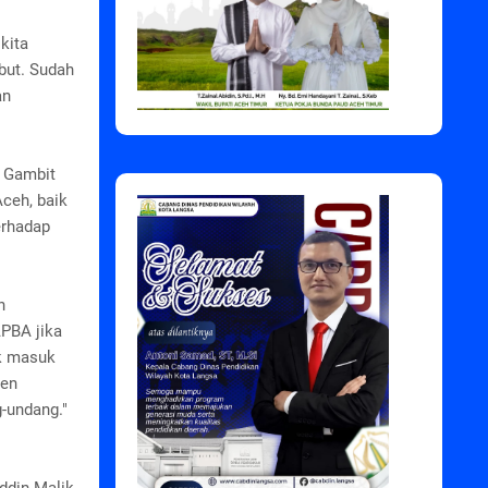
kita
but. Sudah
an
a Gambit
ceh, baik
erhadap
n
APBA jika
ak masuk
men
g-undang."