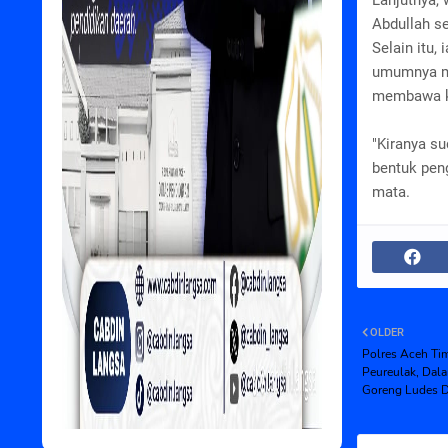
Lanjutnya,
Abdullah se
Selain itu
umumnya mu
membawa ki
"Kiranya s
bentuk pen
mata.
OLDER
Polres Aceh Tim
Peureulak, Dala
Goreng Ludes D