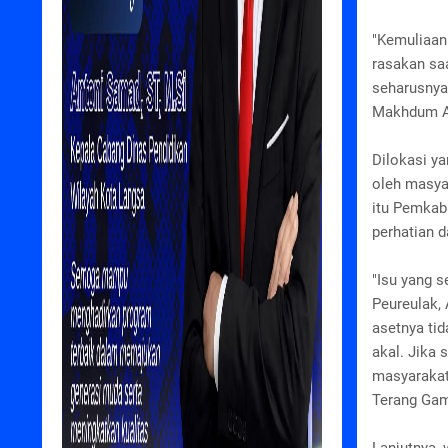
"Kemuliaan
rasakan saa
seharusnya
Makhdum Al
Dilokasi y
oleh masya
itu Pemkab 
perhatian 
"Isu yang 
Peureulak,
asetnya tid
akal. Jika
masyarakat 
Terang Gam