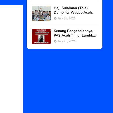
Haji Sulaiman (Tole)
Dampingi Wagub Aceh
dan Abu Paya Pasi ke
July 23, 2026
BWI, Kawal Status Tanah
Wakaf Blangpadang
Kenang Pengabdiannya,
PAS Aceh Timur Luruhkan
Duka Atas Berpulangnya
July 25, 2026
Srikandi PAS Langsa