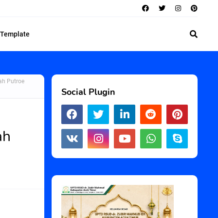
 Template
ah Putroe
Social Plugin
ah