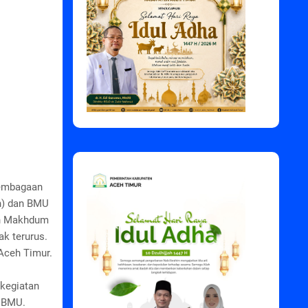
lembagaan
ah) dan BMU
an Makhdum
ak terurus.
Aceh Timur.
kegiatan
n BMU.