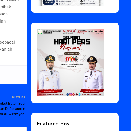
ddin Malik
 pihak.
pada
lah
 sebagai
kan air
NEWER
but Bulan Suci
an Di Pesantren
mi Al-Azziziyah.
Featured Post