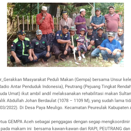
r_Gerakkan Masyarakat Peduli Makan (Gempa) bersama Unsur ke
(Radio Antar Penduduk Indonesia), Peutrang (Pejuang Tingkat Rend
uda Umat) ikut ambil andil melaksanakan rehabilitasi makan Sult
lik Abdullah Johan Berdaulat (1078 – 1109 M), yang sudah lama tid
/03/2022). Di Desa Paya Meuligo. Kecamatan Peureulak Kabupaten 
etua GEMPA Aceh sebagai penggagas dengan segap mengkoordinir 
si pada makam ini bersama kawan-kawan dari RAPI, PEUTRANG da