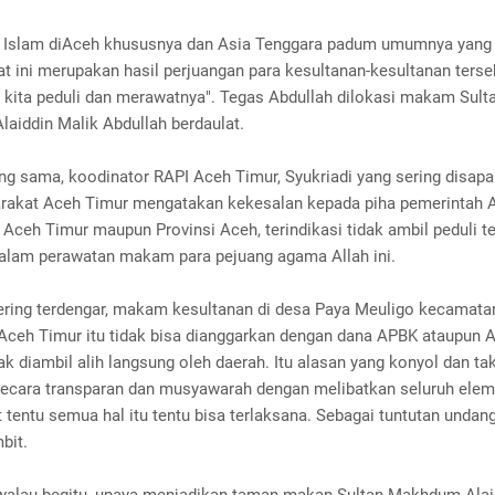
 Islam diAceh khususnya dan Asia Tenggara padum umumnya yang 
t ini merupakan hasil perjuangan para kesultanan-kesultanan terse
 kita peduli dan merawatnya". Tegas Abdullah dilokasi makam Sult
aiddin Malik Abdullah berdaulat.
ang sama, koodinator RAPI Aceh Timur, Syukriadi yang sering disap
rakat Aceh Timur mengatakan kekesalan kepada piha pemerintah A
Aceh Timur maupun Provinsi Aceh, terindikasi tidak ambil peduli t
dalam perawatan makam para pejuang agama Allah ini.
sering terdengar, makam kesultanan di desa Paya Meuligo kecamata
 Aceh Timur itu tidak bisa dianggarkan dengan dana APBK ataupun 
ak diambil alih langsung oleh daerah. Itu alasan yang konyol dan t
 secara transparan dan musyawarah dengan melibatkan seluruh ele
tentu semua hal itu tentu bisa terlaksana. Sebagai tuntutan undan
bit.