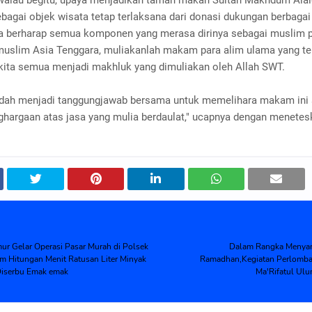
 walau begitu, upaya menjadikan taman makan Sultan Makhdum Alai
bagai objek wisata tetap terlaksana dari donasi dukungan berbagai
, ia berharap semua komponen yang merasa dirinya sebagai muslim 
slim Asia Tenggara, muliakanlah makam para alim ulama yang te
ta semua menjadi makhluk yang dimuliakan oleh Allah SWT.
udah menjadi tanggungjawab bersama untuk memelihara makam ini
ghargaan atas jasa yang mulia berdaulat," ucapnya dengan menetes
ur Gelar Operasi Pasar Murah di Polsek
Dalam Rangka Menyam
m Hitungan Menit Ratusan Liter Minyak
Ramadhan,Kegiatan Perlomba
iserbu Emak emak
Ma'Rifatul Ulu