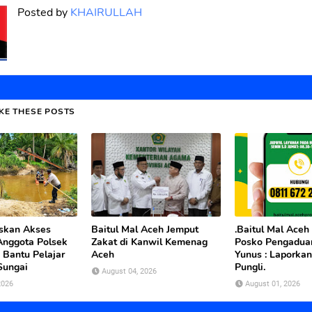
Posted by
KHAIRULLAH
IKE THESE POSTS
uskan Akses
Baitul Mal Aceh Jemput
.Baitul Mal Aceh
Anggota Polsek
Zakat di Kanwil Kemenag
Posko Pengaduan
 Bantu Pelajar
Aceh
Yunus : Laporkan
Sungai
Pungli.
August 04, 2026
2026
August 01, 2026