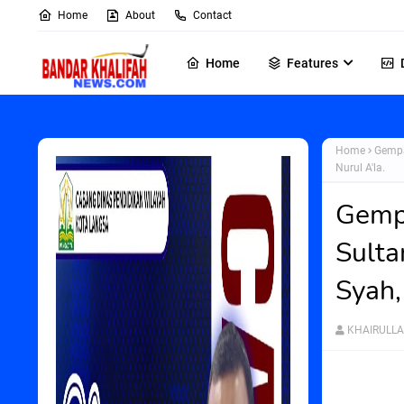
Home
About
Contact
Home
Features
Home
Gempa
Nurul A'la.
Gemp
Sulta
Syah,
KHAIRULL