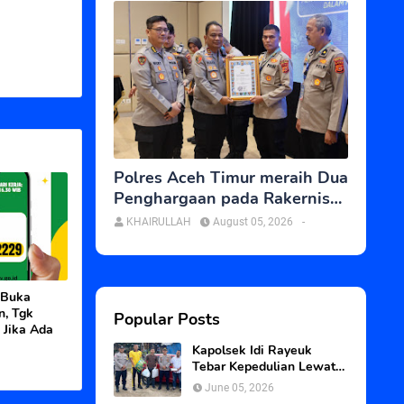
Polres Aceh Timur meraih Dua
Penghargaan pada Rakernis
SDM Polda Aceh
KHAIRULLAH
August 05, 2026
-
 Buka
, Tgk
Popular Posts
 Jika Ada
Kapolsek Idi Rayeuk
Tebar Kepedulian Lewat
Program Jum’at Berkah
June 05, 2026