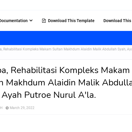
Documentation
Download This Template
Download This
, Rehabilitasi Kompleks Makam Sultan Makhdum Alaidin Malik Abdullah Syah, Ay
a, Rehabilitasi Kompleks Makam
n Makhdum Alaidin Malik Abdull
 Ayah Putroe Nurul A'la.
AH
March 29, 2022