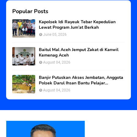
Popular Posts
Kapolsek Idi Rayeuk Tebar Kepedulian
Lewat Program Jum’at Berkah
June 05, 2026
Baitul Mal Aceh Jemput Zakat di Kanwil
Kemenag Aceh
August 04, 2026
Banjir Putuskan Akses Jembatan, Anggota
Polsek Darul Ihsan Bantu Pelajar
Seberangi Sungai
August 04, 2026